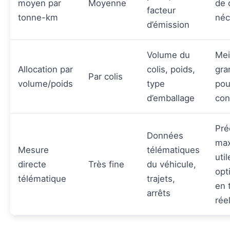
moyen par
Moyenne
de 
facteur
tonne-km
néc
d’émission
Volume du
Mei
Allocation par
colis, poids,
gra
Par colis
volume/poids
type
pou
d’emballage
con
Pré
Données
max
Mesure
télématiques
uti
directe
Très fine
du véhicule,
opt
télématique
trajets,
en 
arrêts
rée