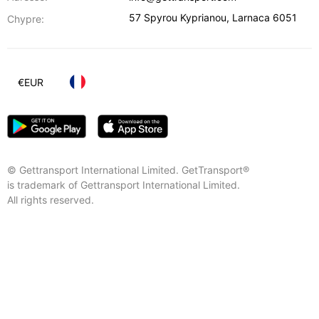
57 Spyrou Kyprianou
,
Larnaca
6051
Chypre:
€
EUR
© Gettransport International Limited. GetTransport®
is trademark of Gettransport International Limited.
All rights reserved.