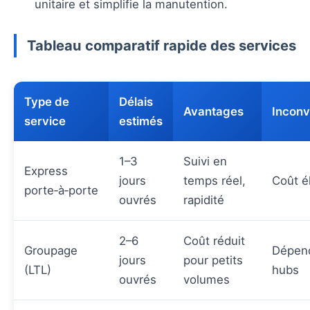
unitaire et simplifie la manutention.
Tableau comparatif rapide des services
Type de
Délais
Avantages
Inconv
service
estimés
1–3
Suivi en
Express
jours
temps réel,
Coût é
porte‑à‑porte
ouvrés
rapidité
2–6
Coût réduit
Groupage
Dépend
jours
pour petits
(LTL)
hubs
ouvrés
volumes