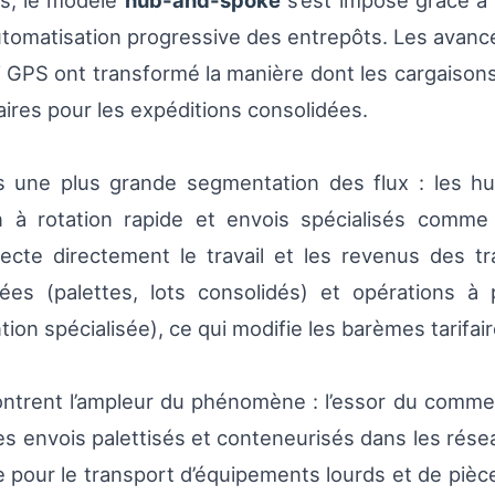
es, le modèle
hub-and-spoke
s’est imposé grâce à l
’automatisation progressive des entrepôts. Les avanc
vi GPS ont transformé la manière dont les cargaisons
taires pour les expéditions consolidées.
ers une plus grande segmentation des flux : les 
à rotation rapide et envois spécialisés comme
affecte directement le travail et les revenus des t
ées (palettes, lots consolidés) et opérations à p
n spécialisée), ce qui modifie les barèmes tarifair
ntrent l’ampleur du phénomène : l’essor du commer
des envois palettisés et conteneurisés dans les rése
de pour le transport d’équipements lourds et de pièc