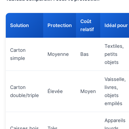
Coût
Solution
Protection
Idéal pour
relatif
Textiles,
Carton
Moyenne
Bas
petits
simple
objets
Vaisselle,
Carton
livres,
Élevée
Moyen
double/triple
objets
empilés
Appareils
Caisses bois
Très
lourds,