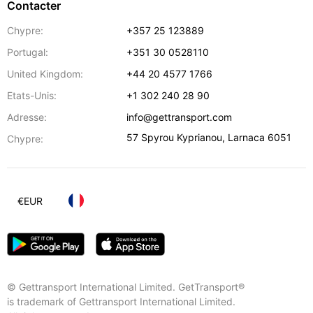
Contacter
Chypre:
+357 25 123889
Portugal:
+351 30 0528110
United Kingdom:
+44 20 4577 1766
Etats-Unis:
+1 302 240 28 90
Adresse:
info@gettransport.com
57 Spyrou Kyprianou
,
Larnaca
6051
Chypre:
€
EUR
© Gettransport International Limited. GetTransport®
is trademark of Gettransport International Limited.