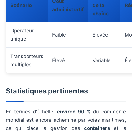
Coût
Scénario
de la
Ré
administratif
chaîne
Opérateur
Faible
Élevée
Mo
unique
Transporteurs
Élevé
Variable
Él
multiples
Statistiques pertinentes
En termes d’échelle,
environ 90 %
du commerce
mondial est encore acheminé par voies maritimes,
ce qui place la gestion des
containers
et la