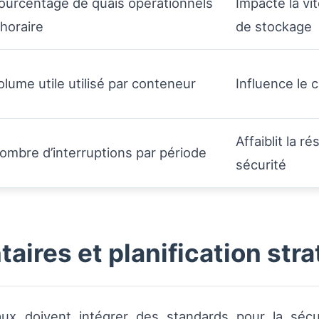
ourcentage de quais opérationnels
Impacte la vi
 horaire
de stockage
olume utile utilisé par conteneur
Influence le 
Affaiblit la 
ombre d’interruptions par période
sécurité
ires et planification str
ux doivent intégrer des standards pour la sécu