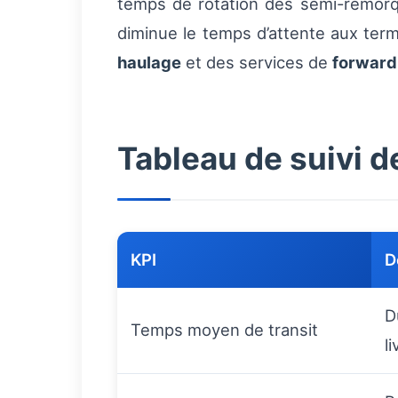
temps de rotation des semi-remorque
diminue le temps d’attente aux termi
haulage
et des services de
forward
Tableau de suivi d
KPI
D
D
Temps moyen de transit
l