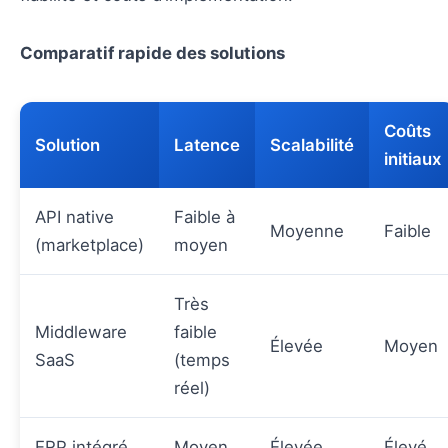
Comparatif rapide des solutions
Coûts
Solution
Latence
Scalabilité
initiaux
API native
Faible à
Moyenne
Faible
(marketplace)
moyen
Très
Middleware
faible
Élevée
Moyen
SaaS
(temps
réel)
ERP intégré
Moyen
Élevée
Élevé