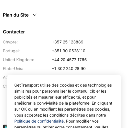
Plan du Site
Contacter
Chypre:
+357 25 123889
Portugal:
+351 30 0528110
United Kingdom:
+44 20 4577 1766
Etats-Unis:
+1 302 240 28 90
Adresse:
info@gettransport.com
GetTransport utilise des cookies et des technologies
57 Spyrou Kyprianou
,
Larnaca
6051
Chypre:
similaires pour personnaliser le contenu, cibler les
publicités et mesurer leur efficacité, et pour
améliorer la convivialité de la plateforme. En cliquant
sur OK ou en modifiant les paramètres des cookies,
€
EUR
vous acceptez les conditions décrites dans notre
Politique de confidentialité
. Pour modifier vos
paramètres ou retirer votre consentement, veuillez