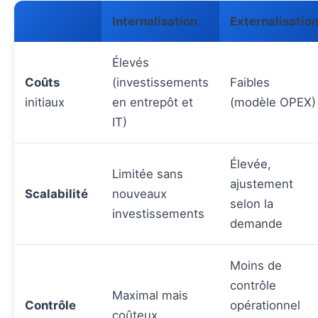
Internalisation
Externalisatio
Élevés
Coûts
(investissements
Faibles
initiaux
en entrepôt et
(modèle OPEX)
IT)
Élevée,
Limitée sans
ajustement
Scalabilité
nouveaux
selon la
investissements
demande
Moins de
contrôle
Maximal mais
Contrôle
opérationnel
coûteux