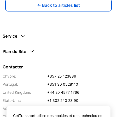
← Back to articles list
Service
Plan du Site
Contacter
Chypre:
+357 25 123889
Portugal:
+351 30 0528110
United Kingdom:
+44 20 4577 1766
Etats-Unis:
+1 302 240 28 90
Adresse:
info@gettransport.com
GetTransport utilise des cookies et des technologies
57 Spyrou Kyprianou
,
Larnaca
6051
Chypre: