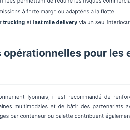
ifiées permettant de réduire les risques commerci
 missions à forte marge ou adaptées à la flotte.
r trucking
et
last mile delivery
via un seul interloc
pérationnelles pour les e
ronnement lyonnais, il est recommandé de renforce
aînes multimodales et de bâtir des partenariats a
ges par conteneur ou palette contribuent également à