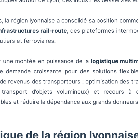
stiques autour de Lyon, des industries desservies et
, la région lyonnaise a consolidé sa position comme
nfrastructures rail-route
, des plateformes interm
tiers et ferroviaires.
 par une montée en puissance de la
logistique multi
e demande croissante pour des solutions flexible
 de revenus des transporteurs : optimisation des traj
e, transport d’objets volumineux) et recours 
ables et réduire la dépendance aux grands donneurs 
que de la région lyonnais