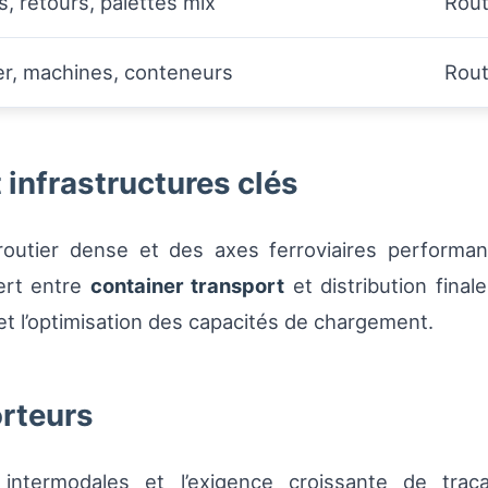
s, retours, palettes mix
Rout
er, machines, conteneurs
Rout
 infrastructures clés
routier dense et des axes ferroviaires performa
fert entre
container transport
et distribution final
x et l’optimisation des capacités de chargement.
orteurs
 intermodales et l’exigence croissante de traça