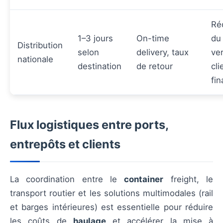
Ré
1–3 jours
On-time
du
Distribution
selon
delivery, taux
ver
nationale
destination
de retour
cli
fin
Flux logistiques entre ports,
entrepôts et clients
La coordination entre le
container
freight, le
transport routier et les solutions multimodales (rail
et barges intérieures) est essentielle pour réduire
les coûts de
haulage
et accélérer la mise à