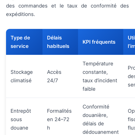
des commandes et le taux de conformité des
expéditions.
Type de
Délais
Uti
KPI fréquents
service
habituels
l’i
Température
Pr
Stockage
Accès
constante,
de
climatisé
24/7
taux d’incident
se
faible
Conformité
Entrepôt
Formalités
Op
douanière,
sous
en 24–72
fis
délais de
douane
h
flu
dédouanement