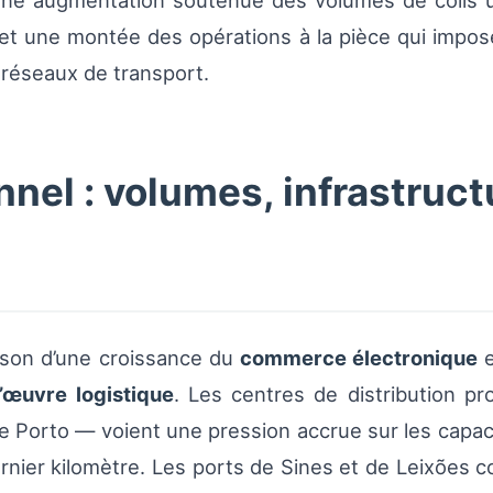
 une augmentation soutenue des volumes de colis u
l et une montée des opérations à la pièce qui impo
 réseaux de transport.
nel : volumes, infrastruct
naison d’une croissance du
commerce électronique
e
’œuvre logistique
. Les centres de distribution p
 Porto — voient une pression accrue sur les capa
nier kilomètre. Les ports de Sines et de Leixões co