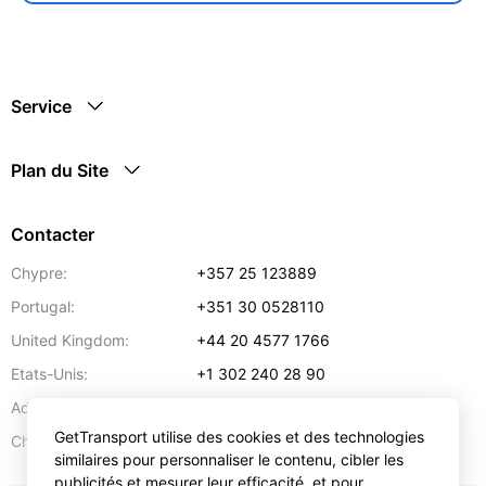
Service
Plan du Site
Contacter
Chypre:
+357 25 123889
Portugal:
+351 30 0528110
United Kingdom:
+44 20 4577 1766
Etats-Unis:
+1 302 240 28 90
Adresse:
info@gettransport.com
GetTransport utilise des cookies et des technologies
57 Spyrou Kyprianou
,
Larnaca
6051
Chypre:
similaires pour personnaliser le contenu, cibler les
publicités et mesurer leur efficacité, et pour