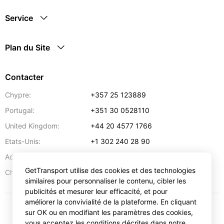
Service
Plan du Site
Contacter
Chypre:
+357 25 123889
Portugal:
+351 30 0528110
United Kingdom:
+44 20 4577 1766
Etats-Unis:
+1 302 240 28 90
Adresse:
info@gettransport.com
GetTransport utilise des cookies et des technologies
57 Spyrou Kyprianou
,
Larnaca
6051
Chypre:
similaires pour personnaliser le contenu, cibler les
publicités et mesurer leur efficacité, et pour
améliorer la convivialité de la plateforme. En cliquant
sur OK ou en modifiant les paramètres des cookies,
€
EUR
vous acceptez les conditions décrites dans notre