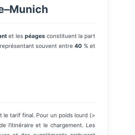
ue–Munich
ant
et les
péages
constituent la part
r, représentant souvent entre
40
% et
e tarif final. Pour un poids lourd (>
e l’itinéraire et le chargement. Les