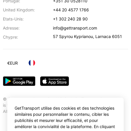
Portugal:
+351 30 0528110
United Kingdom:
+44 20 4577 1766
Etats-Unis:
+1 302 240 28 90
Adresse:
info@gettransport.com
57 Spyrou Kyprianou
,
Larnaca
6051
Chypre:
€
EUR
© Gettransport International Limited. GetTransport®
is trademark of Gettransport International Limited.
GetTransport utilise des cookies et des technologies
All rights reserved.
similaires pour personnaliser le contenu, cibler les
publicités et mesurer leur efficacité, et pour
améliorer la convivialité de la plateforme. En cliquant