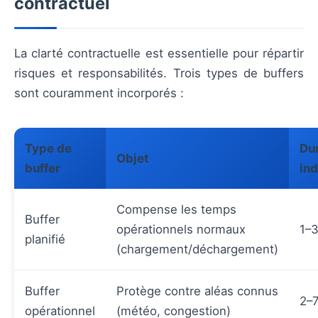
contractuel
La clarté contractuelle est essentielle pour répartir
risques et responsabilités. Trois types de buffers
sont couramment incorporés :
Type de
Du
Objet
buffer
ind
Compense les temps
Buffer
opérationnels normaux
1–3
planifié
(chargement/déchargement)
Buffer
Protège contre aléas connus
2–7
opérationnel
(météo, congestion)