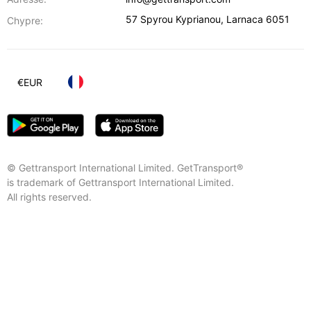
57 Spyrou Kyprianou
,
Larnaca
6051
Chypre:
€
EUR
© Gettransport International Limited. GetTransport®
is trademark of Gettransport International Limited.
All rights reserved.