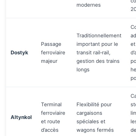
co
modernes
2
Co
Traditionnellement
ad
Passage
important pour le
et
Dostyk
ferroviaire
transit rail‑rail,
d’
majeur
gestion des trains
po
longs
he
po
Ca
Terminal
Flexibilité pour
st
ferroviaire
cargaisons
li
Altynkol
et route
spéciales et
le
d’accès
wagons fermés
de