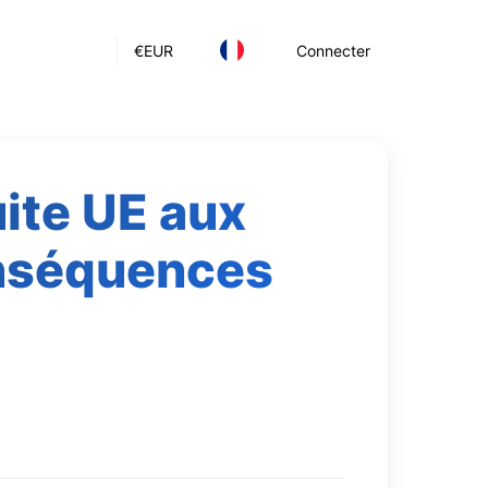
€
EUR
Connecter
ite UE aux
onséquences