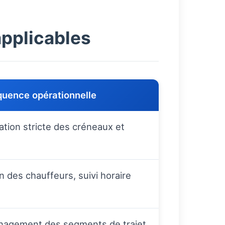
applicables
uence opérationnelle
cation stricte des créneaux et
n des chauffeurs, suivi horaire
agement des segments de trajet