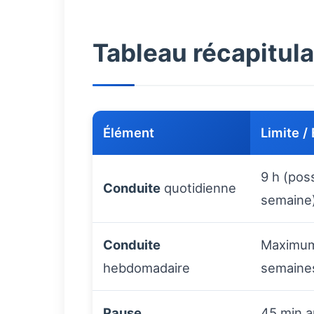
Tableau récapitula
Élément
Limite /
9 h (pos
Conduite
quotidienne
semaine
Conduite
Maximum 
hebdomadaire
semaine
Pause
45 min a