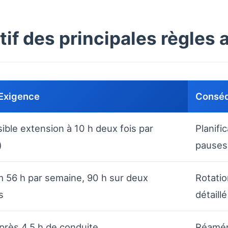
tif des principales règles 
 Exigence
Conséq
sible extension à 10 h deux fois par
Planifi
)
pauses
56 h par semaine, 90 h sur deux
Rotatio
s
détaillé
près 4,5 h de conduite
Réamén