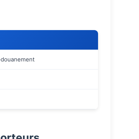
 dédouanement
porteurs