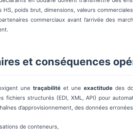
s déclarants en douane doivent transmettre des e
s HS, poids brut, dimensions, valeurs commerciale
partenaires commerciaux avant l’arrivée des marc
nt.
ires et conséquences opé
exigent une
traçabilité
et une
exactitude
des do
s fichiers structurés (EDI, XML, API) pour automati
 chaînes d’approvisionnement, des données erronées 
isations de conteneurs,