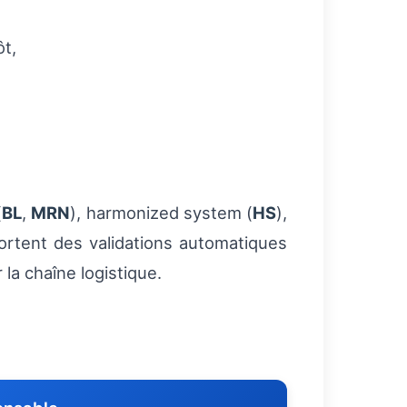
ôt,
(
BL
,
MRN
), harmonized system (
HS
),
ortent des validations automatiques
la chaîne logistique.