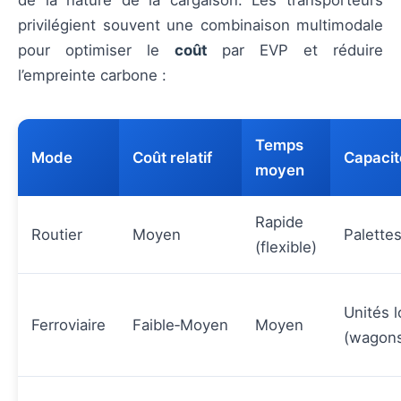
de la nature de la cargaison. Les transporteurs
privilégient souvent une combinaison multimodale
pour optimiser le
coût
par EVP et réduire
l’empreinte carbone :
Temps
Mode
Coût relatif
Capacit
moyen
Rapide
Routier
Moyen
Palette
(flexible)
Unités 
Ferroviaire
Faible‑Moyen
Moyen
(wagon