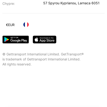
57 Spyrou Kyprianou
,
Larnaca
6051
Chypre:
€
EUR
© Gettransport International Limited. GetTransport®
is trademark of Gettransport International Limited.
All rights reserved.