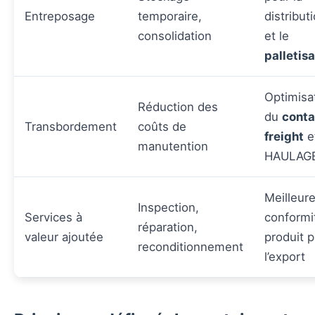
Entreposage
temporaire,
distribut
consolidation
et le
palletisa
Optimisa
Réduction des
du
conta
Transbordement
coûts de
freight
e
manutention
HAULAG
Meilleur
Inspection,
Services à
conformi
réparation,
valeur ajoutée
produit 
reconditionnement
l’export