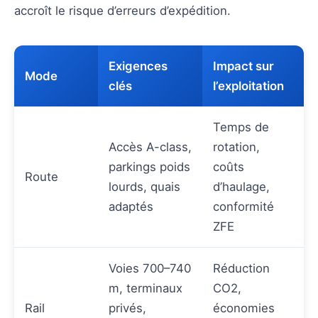
accroît le risque d’erreurs d’expédition.
Exigences
Impact sur
Mode
clés
l’exploitation
Temps de
Accès A-class,
rotation,
parkings poids
coûts
Route
lourds, quais
d’haulage,
adaptés
conformité
ZFE
Voies 700–740
Réduction
m, terminaux
CO2,
Rail
privés,
économies