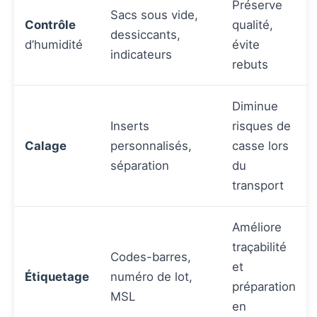
Préserve
Sacs sous vide,
Contrôle
qualité,
dessiccants,
d’humidité
évite
indicateurs
rebuts
Diminue
Inserts
risques de
Calage
personnalisés,
casse lors
séparation
du
transport
Améliore
traçabilité
Codes-barres,
et
Étiquetage
numéro de lot,
préparation
MSL
en