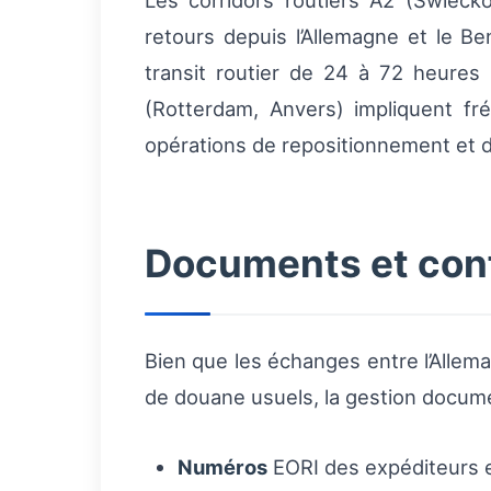
Les corridors routiers A2 (Świeck
retours depuis l’Allemagne et le B
transit routier de 24 à 72 heures 
(Rotterdam, Anvers) impliquent f
opérations de repositionnement et de
Documents et conf
Bien que les échanges entre l’Allema
de douane usuels, la gestion docume
Numéros
EORI des expéditeurs et