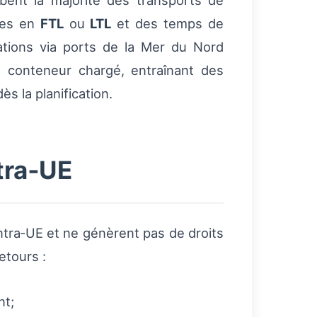
bent la majorité des transports de
ques en
FTL
ou
LTL
et des temps de
rations via ports de la Mer du Nord
 conteneur chargé, entraînant des
s la planification.
tra‑UE
intra‑UE et ne génèrent pas de droits
etours :
nt;