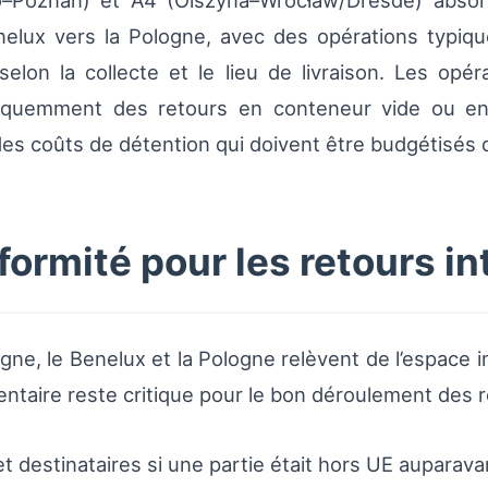
o–Poznań) et A4 (Olszyna–Wrocław/Dresde) absor
enelux vers la Pologne, avec des opérations typi
selon la collecte et le lieu de livraison. Les opé
réquemment des retours en conteneur vide ou en
s coûts de détention qui doivent être budgétisés dè
ormité pour les retours in
gne, le Benelux et la Pologne relèvent de l’espace 
ntaire reste critique pour le bon déroulement des r
 destinataires si une partie était hors UE auparava