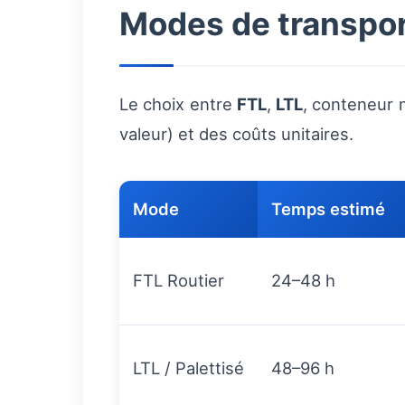
Modes de transport
Le choix entre
FTL
,
LTL
, conteneur 
valeur) et des coûts unitaires.
Mode
Temps estimé
FTL Routier
24–48 h
LTL / Palettisé
48–96 h