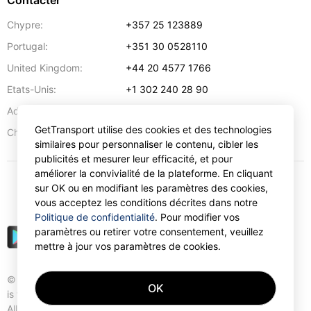
Contacter
Chypre:
+357 25 123889
Portugal:
+351 30 0528110
United Kingdom:
+44 20 4577 1766
Etats-Unis:
+1 302 240 28 90
Adresse:
info@gettransport.com
GetTransport utilise des cookies et des technologies
57 Spyrou Kyprianou
,
Larnaca
6051
Chypre:
similaires pour personnaliser le contenu, cibler les
publicités et mesurer leur efficacité, et pour
améliorer la convivialité de la plateforme. En cliquant
sur OK ou en modifiant les paramètres des cookies,
€
EUR
vous acceptez les conditions décrites dans notre
Politique de confidentialité
. Pour modifier vos
paramètres ou retirer votre consentement, veuillez
mettre à jour vos paramètres de cookies.
© Gettransport International Limited. GetTransport®
OK
is trademark of Gettransport International Limited.
All rights reserved.