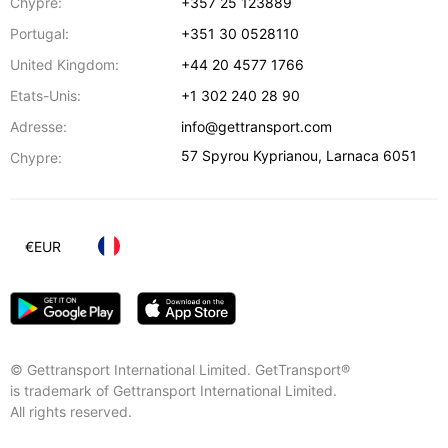
Chypre:
+357 25 123889
Portugal:
+351 30 0528110
United Kingdom:
+44 20 4577 1766
Etats-Unis:
+1 302 240 28 90
Adresse:
info@gettransport.com
57 Spyrou Kyprianou
,
Larnaca
6051
Chypre:
€
EUR
© Gettransport International Limited. GetTransport®
is trademark of Gettransport International Limited.
All rights reserved.