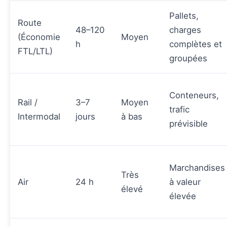
Pallets,
Route
48–120
charges
(Économie
Moyen
h
complètes et
FTL/LTL)
groupées
Conteneurs,
Rail /
3–7
Moyen
trafic
Intermodal
jours
à bas
prévisible
Marchandises
Très
Air
24 h
à valeur
élevé
élevée