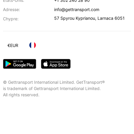
Etats-Unis:
+1 302 240 28 90
Adresse:
info@gettransport.com
57 Spyrou Kyprianou
,
Larnaca
6051
Chypre:
€
EUR
© Gettransport International Limited. GetTransport®
is trademark of Gettransport International Limited.
All rights reserved.