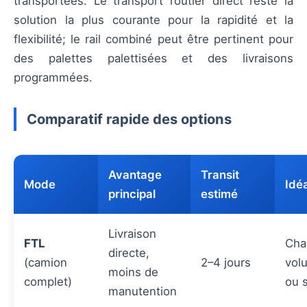
transportées. Le transport routier direct reste la
solution la plus courante pour la rapidité et la
flexibilité; le rail combiné peut être pertinent pour
des palettes palettisées et des livraisons
programmées.
Comparatif rapide des options
Avantage
Transit
Mode
Idé
principal
estimé
Livraison
FTL
Cha
directe,
(camion
2–4 jours
vol
moins de
complet)
ou 
manutention