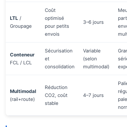
Coût
Meu
LTL
/
optimisé
part
3–6 jours
Groupage
pour petits
env
envois
mult
Sécurisation
Variable
Gra
Conteneur
et
(selon
séri
FCL / LCL
consolidation
multimodal)
exp
Pali
Réduction
Multimodal
régu
CO2, coût
4–7 jours
(rail+route)
pale
stable
nor