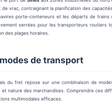
nt le port de
Sines
aux zones industrielles du nord 
de vrac, contraignant la planification des capacité
navires porte-conteneurs et les départs de trains 
lèvement serrées pour les transporteurs routiers l
on des plages horaires.
modes de transport
gais du fret repose sur une combinaison de mode
ai et nature des marchandises. Comprendre ces diff
tions multimodales efficaces.