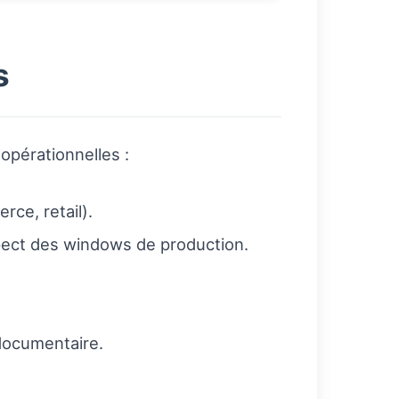
s
opérationnelles :
rce, retail).
spect des windows de production.
 documentaire.