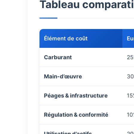
Tableau comparati
Élément de coût
Eu
Carburant
2
Main-d’œuvre
3
Péages & infrastructure
15
Régulation & conformité
10
Utilisation d’actifs
2