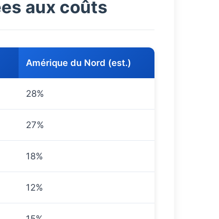
ées aux coûts
Amérique du Nord (est.)
28%
27%
18%
12%
15%