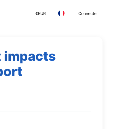
€
EUR
Connecter
t impacts
port