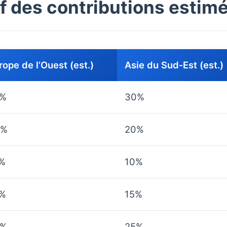
f des contributions estim
rope de l’Ouest (est.)
Asie du Sud‑Est (est.)
5%
30%
0%
20%
%
10%
%
15%
0%
25%