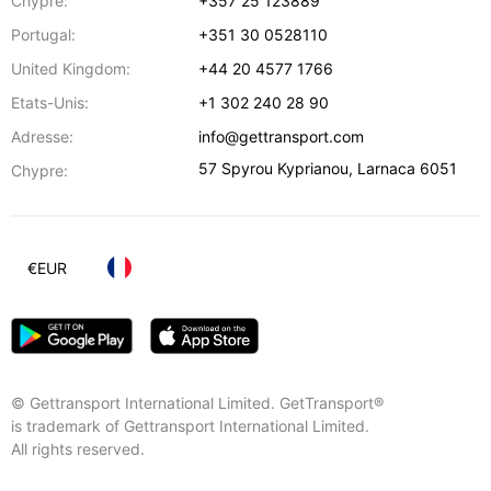
Chypre:
+357 25 123889
Portugal:
+351 30 0528110
United Kingdom:
+44 20 4577 1766
Etats-Unis:
+1 302 240 28 90
Adresse:
info@gettransport.com
57 Spyrou Kyprianou
,
Larnaca
6051
Chypre:
€
EUR
© Gettransport International Limited. GetTransport®
is trademark of Gettransport International Limited.
All rights reserved.