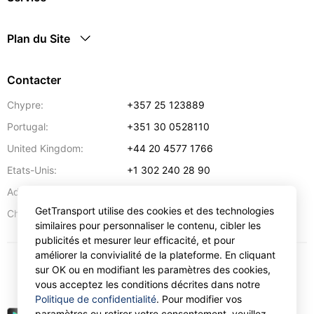
Plan du Site
Contacter
Chypre:
+357 25 123889
Portugal:
+351 30 0528110
United Kingdom:
+44 20 4577 1766
Etats-Unis:
+1 302 240 28 90
Adresse:
info@gettransport.com
GetTransport utilise des cookies et des technologies
57 Spyrou Kyprianou
,
Larnaca
6051
Chypre:
similaires pour personnaliser le contenu, cibler les
publicités et mesurer leur efficacité, et pour
améliorer la convivialité de la plateforme. En cliquant
sur OK ou en modifiant les paramètres des cookies,
€
EUR
vous acceptez les conditions décrites dans notre
Politique de confidentialité
. Pour modifier vos
paramètres ou retirer votre consentement, veuillez