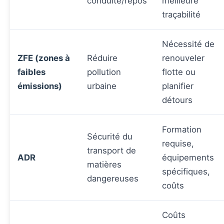
conduite/repos
meilleure
traçabilité
Nécessité de
ZFE (zones à
Réduire
renouveler
faibles
pollution
flotte ou
émissions)
urbaine
planifier
détours
Formation
Sécurité du
requise,
transport de
ADR
équipements
matières
spécifiques,
dangereuses
coûts
Coûts