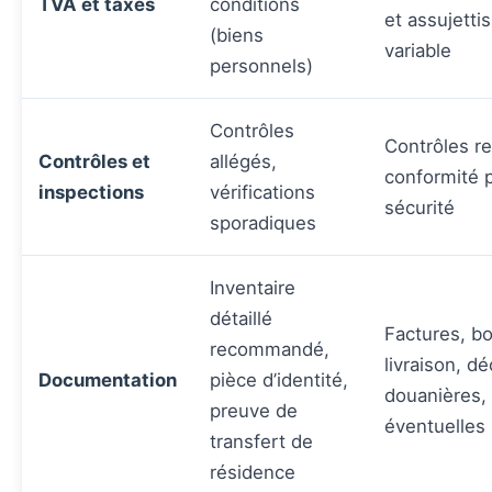
TVA et taxes
conditions
et assujett
(biens
variable
personnels)
Contrôles
Contrôles re
Contrôles et
allégés,
conformité p
inspections
vérifications
sécurité
sporadiques
Inventaire
détaillé
Factures, b
recommandé,
livraison, dé
Documentation
pièce d’identité,
douanières, 
preuve de
éventuelles
transfert de
résidence