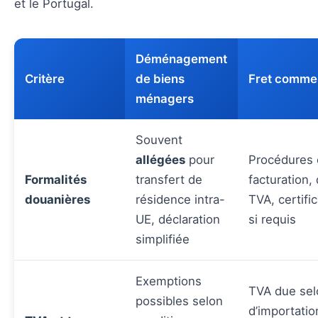
et le Portugal.
Déménagement
Critère
de biens
Fret commer
ménagers
Souvent
allégées
pour
Procédures 
Formalités
transfert de
facturation,
douanières
résidence intra-
TVA, certific
UE, déclaration
si requis
simplifiée
Exemptions
TVA due sel
possibles selon
d’importatio