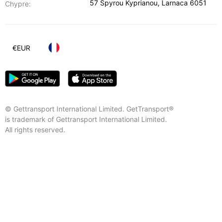
57 Spyrou Kyprianou
,
Larnaca
6051
Chypre:
€
EUR
© Gettransport International Limited. GetTransport®
is trademark of Gettransport International Limited.
All rights reserved.