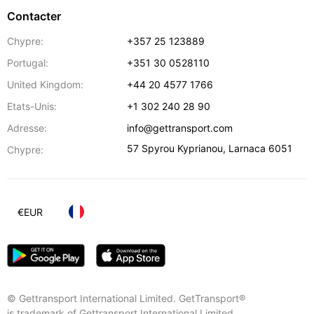
Contacter
Chypre:
+357 25 123889
Portugal:
+351 30 0528110
United Kingdom:
+44 20 4577 1766
Etats-Unis:
+1 302 240 28 90
Adresse:
info@gettransport.com
57 Spyrou Kyprianou
,
Larnaca
6051
Chypre:
€
EUR
© Gettransport International Limited. GetTransport®
is trademark of Gettransport International Limited.