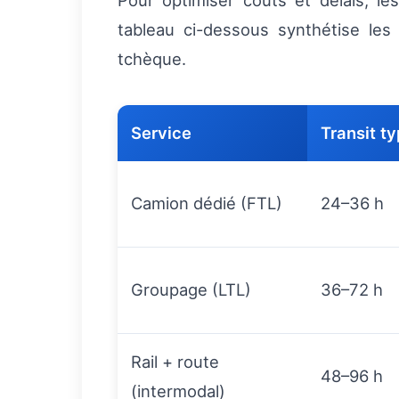
Pour optimiser coûts et délais, l
tableau ci-dessous synthétise les 
tchèque.
Service
Transit t
Camion dédié (FTL)
24–36 h
Groupage (LTL)
36–72 h
Rail + route
48–96 h
(intermodal)