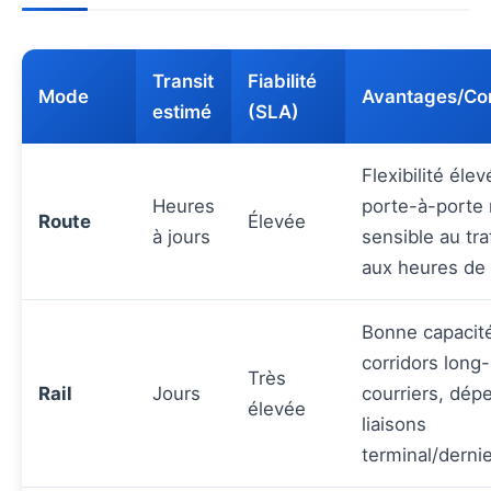
Transit
Fiabilité
Mode
Avantages/Con
estimé
(SLA)
Flexibilité élev
Heures
porte-à-porte
Route
Élevée
à jours
sensible au tra
aux heures de
Bonne capacit
corridors long-
Très
Rail
Jours
courriers, dép
élevée
liaisons
terminal/derni