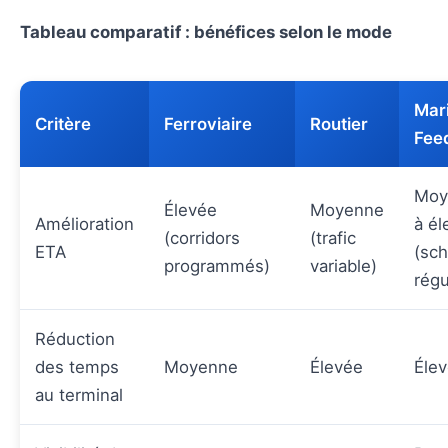
Tableau comparatif : bénéfices selon le mode
Mari
Critère
Ferroviaire
Routier
Fee
Moy
Élevée
Moyenne
Amélioration
à él
(corridors
(trafic
ETA
(sc
programmés)
variable)
régu
Réduction
des temps
Moyenne
Élevée
Éle
au terminal