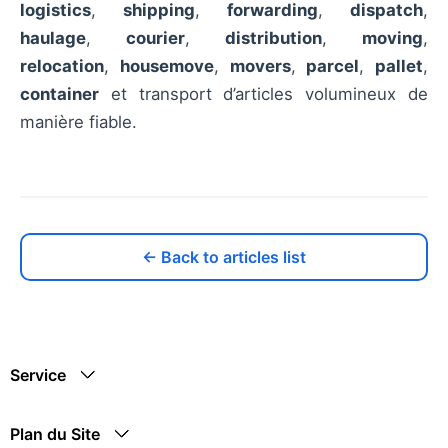
logistics
,
shipping
,
forwarding
,
dispatch
,
haulage
,
courier
,
distribution
,
moving
,
relocation
,
housemove
,
movers
,
parcel
,
pallet
,
container
et transport d’articles volumineux de
manière fiable.
← Back to articles list
Service
Plan du Site