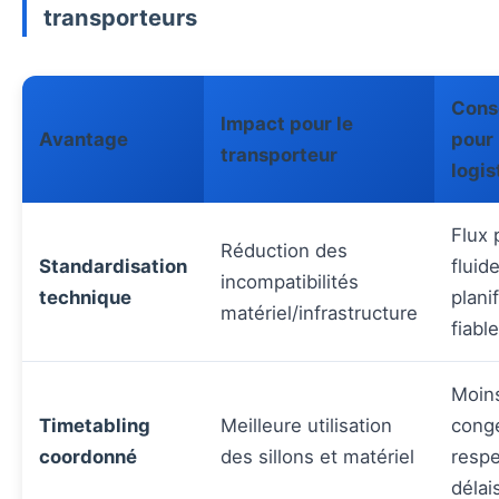
transporteurs
Cons
Impact pour le
Avantage
pour 
transporteur
logis
Flux 
Réduction des
Standardisation
fluid
incompatibilités
technique
plani
matériel/infrastructure
fiable
Moin
Timetabling
Meilleure utilisation
conge
coordonné
des sillons et matériel
respe
délai