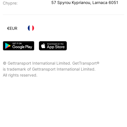
57 Spyrou Kyprianou
,
Larnaca
6051
Chypre:
€
EUR
© Gettransport International Limited. GetTransport®
is trademark of Gettransport International Limited.
All rights reserved.