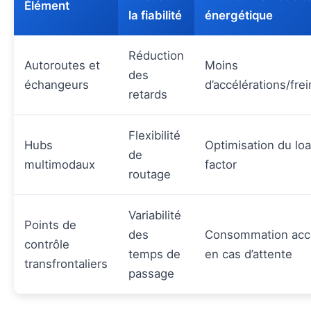
Élément
la fiabilité
énergétique
Réduction
Autoroutes et
Moins
des
échangeurs
d’accélérations/fre
retards
Flexibilité
Hubs
Optimisation du lo
de
multimodaux
factor
routage
Variabilité
Points de
des
Consommation acc
contrôle
temps de
en cas d’attente
transfrontaliers
passage