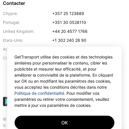
Contacter
Chypre:
+357 25 123889
Portugal:
+351 30 0528110
United Kingdom:
+44 20 4577 1766
Etats-Unis:
+1 302 240 28 90
Adresse:
info@gettransport.com
GetTransport utilise des cookies et des technologies
57 Spyrou Kyprianou
,
Larnaca
6051
Chypre:
similaires pour personnaliser le contenu, cibler les
publicités et mesurer leur efficacité, et pour
améliorer la convivialité de la plateforme. En cliquant
sur OK ou en modifiant les paramètres des cookies,
€
EUR
vous acceptez les conditions décrites dans notre
Politique de confidentialité
. Pour modifier vos
paramètres ou retirer votre consentement, veuillez
mettre à jour vos paramètres de cookies.
© Gettransport International Limited. GetTransport®
OK
is trademark of Gettransport International Limited.