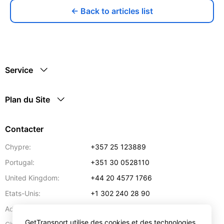
← Back to articles list
Service
Plan du Site
Contacter
Chypre:
+357 25 123889
Portugal:
+351 30 0528110
United Kingdom:
+44 20 4577 1766
Etats-Unis:
+1 302 240 28 90
Adresse:
info@gettransport.com
GetTransport utilise des cookies et des technologies
57 Spyrou Kyprianou
,
Larnaca
6051