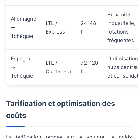
Proximité
Allemagne
LTL /
24–48
industrielle,
→
Express
h
rotations
Tchéquie
fréquentes
Espagne
Optimisation
LTL /
72–120
→
hubs centra
Conteneur
h
Tchéquie
et consolida
Tarification et optimisation des
coûts
La tarification repose sur le volume, le poids