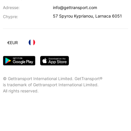
Adresse:
info@gettransport.com
57 Spyrou Kyprianou
,
Larnaca
6051
Chypre:
€
EUR
© Gettransport International Limited. GetTransport®
is trademark of Gettransport International Limited.
All rights reserved.