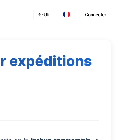
€
EUR
Connecter
r expéditions