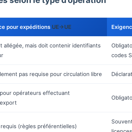
s selon le type d’opération
ce pour expéditions
UE→UE
Exigenc
 allégée, mais doit contenir identifiants
Obligato
ur
codes 
ement pas requise pour circulation libre
Déclarat
pour opérateurs effectuant
Obligat
/export
Souvent
 requis (règles préférentielles)
licences