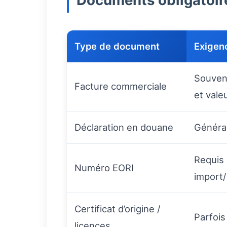
Documents obligatoire
Type de document
Exigen
Souvent
Facture commerciale
et vale
Déclaration en douane
Général
Requis 
Numéro EORI
import
Certificat d’origine /
Parfois
licences