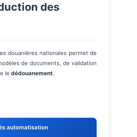
éduction des
mes douanières nationales permet de
 modèles de documents, de validation
re le
dédouanement
.
ès automatisation