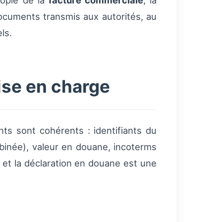
 copie de la
facture commerciale
, la
ocuments transmis aux autorités, au
ls.
ise en charge
nts sont cohérents : identifiants du
binée), valeur en douane, incoterms
e et la déclaration en douane est une