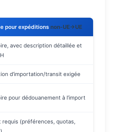
e pour expéditions
non‑UE→UE
ire, avec description détaillée et
SH
ion d’importation/transit exigée
oire pour dédouanement à l’import
 requis (préférences, quotas,
)