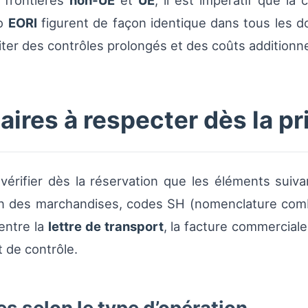
s frontières
non‑UE
et
UE
, il est impératif que la
ro
EORI
figurent de façon identique dans tous les d
éviter des contrôles prolongés et des coûts additionne
res à respecter dès la pr
vérifier dès la réservation que les éléments suiva
ion des marchandises, codes SH (nomenclature com
entre la
lettre de transport
, la facture commercial
 de contrôle.