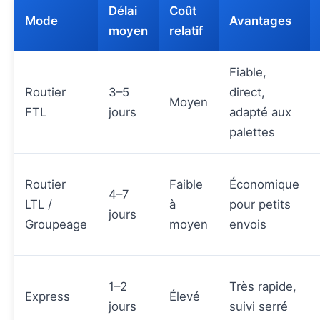
Délai
Coût
Mode
Avantages
moyen
relatif
Fiable,
Routier
3–5
direct,
Moyen
FTL
jours
adapté aux
palettes
Routier
Faible
Économique
4–7
LTL /
à
pour petits
jours
Groupeage
moyen
envois
1–2
Très rapide,
Express
Élevé
jours
suivi serré